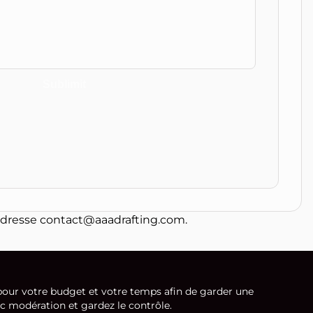
Sublimit
'adresse
contact@aaadrafting.com
.
 pour votre budget et votre temps afin de garder une
vec modération et gardez le contrôle.