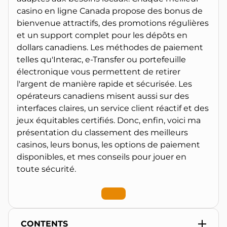
casino en ligne Canada propose des bonus de
bienvenue attractifs, des promotions régulières
et un support complet pour les dépôts en
dollars canadiens. Les méthodes de paiement
telles qu'Interac, e-Transfer ou portefeuille
électronique vous permettent de retirer
l'argent de manière rapide et sécurisée. Les
opérateurs canadiens misent aussi sur des
interfaces claires, un service client réactif et des
jeux équitables certifiés. Donc, enfin, voici ma
présentation du classement des meilleurs
casinos, leurs bonus, les options de paiement
disponibles, et mes conseils pour jouer en
toute sécurité.
CONTENTS