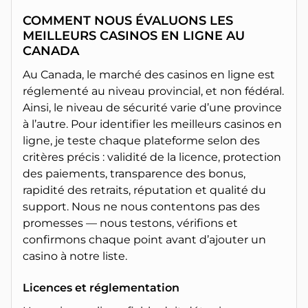
COMMENT NOUS ÉVALUONS LES
MEILLEURS CASINOS EN LIGNE AU
CANADA
Au Canada, le marché des casinos en ligne est
réglementé au niveau provincial, et non fédéral.
Ainsi, le niveau de sécurité varie d’une province
à l’autre. Pour identifier les meilleurs casinos en
ligne, je teste chaque plateforme selon des
critères précis : validité de la licence, protection
des paiements, transparence des bonus,
rapidité des retraits, réputation et qualité du
support. Nous ne nous contentons pas des
promesses — nous testons, vérifions et
confirmons chaque point avant d’ajouter un
casino à notre liste.
Licences et réglementation