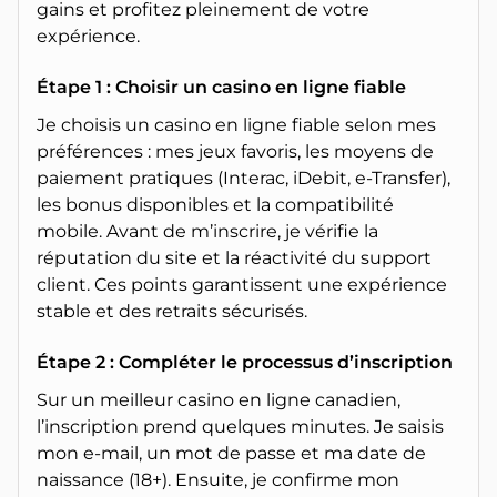
gains et profitez pleinement de votre
expérience.
Étape 1 : Choisir un casino en ligne fiable
Je choisis un casino en ligne fiable selon mes
préférences : mes jeux favoris, les moyens de
paiement pratiques (Interac, iDebit, e-Transfer),
les bonus disponibles et la compatibilité
mobile. Avant de m’inscrire, je vérifie la
réputation du site et la réactivité du support
client. Ces points garantissent une expérience
stable et des retraits sécurisés.
Étape 2 : Compléter le processus d’inscription
Sur un meilleur casino en ligne canadien,
l’inscription prend quelques minutes. Je saisis
mon e-mail, un mot de passe et ma date de
naissance (18+). Ensuite, je confirme mon