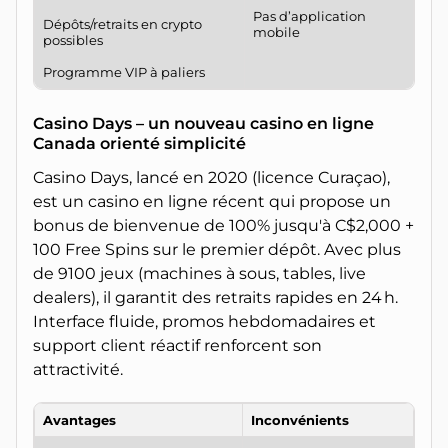
Pas d’application
Dépôts/retraits en crypto
mobile
possibles
Programme VIP à paliers
Casino Days – un nouveau casino en ligne
Canada orienté simplicité
Casino Days, lancé en 2020 (licence Curaçao),
est un casino en ligne récent qui propose un
bonus de bienvenue de 100% jusqu'à C$2,000 +
100 Free Spins sur le premier dépôt. Avec plus
de 9100 jeux (machines à sous, tables, live
dealers), il garantit des retraits rapides en 24 h.
Interface fluide, promos hebdomadaires et
support client réactif renforcent son
attractivité.
Avantages
Inconvénients