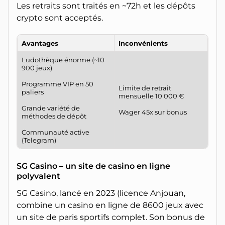
Les retraits sont traités en ~72h et les dépôts
crypto sont acceptés.
Avantages
Inconvénients
Ludothèque énorme (~10
900 jeux)
Programme VIP en 50
Limite de retrait
paliers
mensuelle 10 000 €
Grande variété de
Wager 45x sur bonus
méthodes de dépôt
Communauté active
(Telegram)
SG Casino – un site de casino en ligne
polyvalent
SG Casino, lancé en 2023 (licence Anjouan,
combine un casino en ligne de 8600 jeux avec
un site de paris sportifs complet. Son bonus de