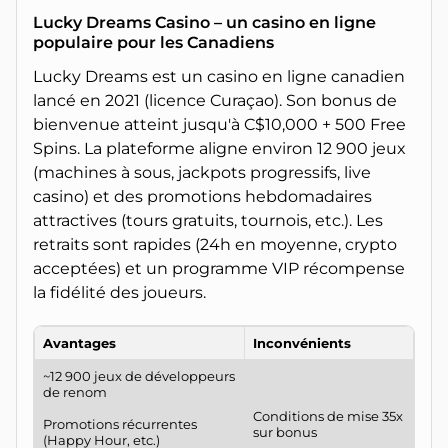
Lucky Dreams Casino – un casino en ligne
populaire pour les Canadiens
Lucky Dreams est un casino en ligne canadien
lancé en 2021 (licence Curaçao). Son bonus de
bienvenue atteint jusqu'à C$10,000 + 500 Free
Spins. La plateforme aligne environ 12 900 jeux
(machines à sous, jackpots progressifs, live
casino) et des promotions hebdomadaires
attractives (tours gratuits, tournois, etc.). Les
retraits sont rapides (24h en moyenne, crypto
acceptées) et un programme VIP récompense
la fidélité des joueurs.
Avantages
Inconvénients
~12 900 jeux de développeurs
de renom
Conditions de mise 35x
Promotions récurrentes
sur bonus
(Happy Hour, etc.)