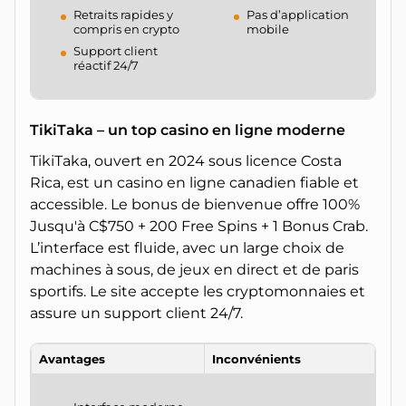
Étape 3 : Déposer de l’argent sur le casino en
Retraits rapides y
Pas d’application
compris en crypto
mobile
ligne
Support client
réactif 24/7
Étape 4 : Obtenir un bonus
Étape 5 : Sélectionner un jeu et commencer à
jouer !
TikiTaka – un top casino en ligne moderne
Meilleurs bonus de casinos en ligne pour les
TikiTaka, ouvert en 2024 sous licence Costa
joueurs canadiens
Rica, est un casino en ligne canadien fiable et
accessible. Le bonus de bienvenue offre 100%
Bonus de bienvenue
Jusqu'à C$750 + 200 Free Spins + 1 Bonus Crab.
L’interface est fluide, avec un large choix de
Bonus sans dépôt
machines à sous, de jeux en direct et de paris
Tours gratuits
sportifs. Le site accepte les cryptomonnaies et
assure un support client 24/7.
Cashback
Programme VIP et récompenses de fidélité
Avantages
Inconvénients
Jeux dans les meilleurs casinos en ligne au