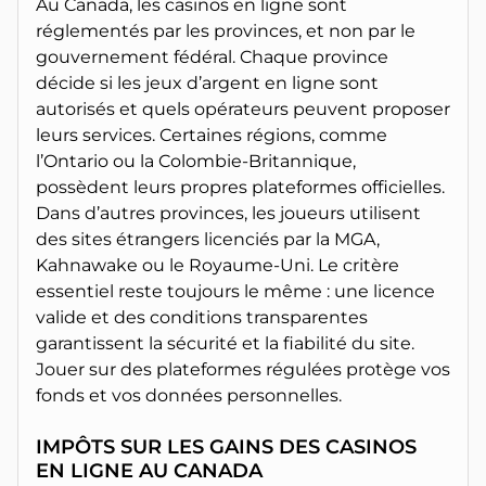
Au Canada, les casinos en ligne sont
réglementés par les provinces, et non par le
gouvernement fédéral. Chaque province
décide si les jeux d’argent en ligne sont
autorisés et quels opérateurs peuvent proposer
leurs services. Certaines régions, comme
l’Ontario ou la Colombie-Britannique,
possèdent leurs propres plateformes officielles.
Dans d’autres provinces, les joueurs utilisent
des sites étrangers licenciés par la MGA,
Kahnawake ou le Royaume-Uni. Le critère
essentiel reste toujours le même : une licence
valide et des conditions transparentes
garantissent la sécurité et la fiabilité du site.
Jouer sur des plateformes régulées protège vos
fonds et vos données personnelles.
IMPÔTS SUR LES GAINS DES CASINOS
EN LIGNE AU CANADA