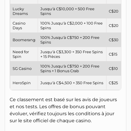
Lucky
Jusqu'à C$10,000 + 500 Free
Need for Spin – un online casino centré sur la
C$20
C
Dreams
Spins
vitesse
Casino
100% Jusqu'à C$2,000 + 100 Free
C$20
C
SG Casino – un site de casino en ligne polyvalent
Days
Spins
100% Jusqu'à C$750 + 200 Free
Hero Spin – un casino en ligne populaire avec
Boomerang
C$30
C
Spins
une forte identité
Need for
Jusqu'à C$3,300 + 350 Free Spins
C$15
C
Comment nous évaluons les meilleurs casinos
Spin
+ 15 Pièces
en ligne au Canada
100% Jusqu'à C$750 + 200 Free
SG Casino
C$10
C
Spins + 1 Bonus Crab
Licences et réglementation
HeroSpin
Jusqu'à C$4,500 + 350 Free Spins
C$25
C
Sécurité des paiements et cryptage
Certification Fair Game
Ce classement est basé sur les avis de joueurs
et nos tests. Les offres de bonus pouvant
Règles transparentes relatives aux bonus
évoluer, vérifiez toujours les conditions à jour
sur le site officiel de chaque casino.
Vitesse et limites de retrait